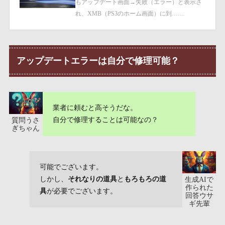
もアップデート画面→失敗（エラー）と表示さ
れ、XMB（PS3のホーム画面）に到……
アップデートエラーは自分で修理可能？
業者に頼むと高そうだな。
自分で修理することは可能なの？
質問うさ
ぎちゃん
可能でございます。
しかし、
それなりの道具
と
もろもろの道
生成AIで
作られた
具
が必要でございます。
回答ウサ
ギ先輩