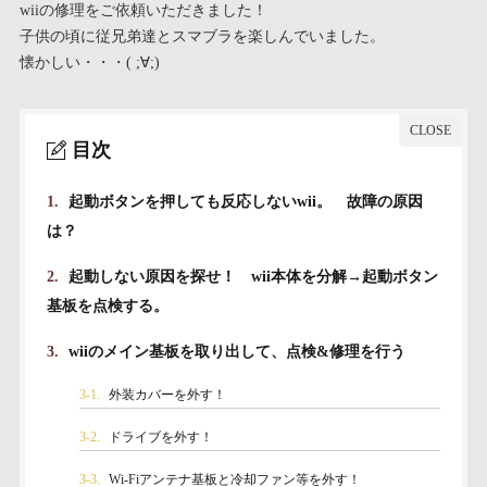
wiiの修理をご依頼いただきました！
子供の頃に従兄弟達とスマブラを楽しんでいました。
懐かしい・・・( ;∀;)
目次
1.
起動ボタンを押しても反応しないwii。 故障の原因
は？
2.
起動しない原因を探せ！ wii本体を分解→起動ボタン
基板を点検する。
3.
wiiのメイン基板を取り出して、点検&修理を行う
3-1.
外装カバーを外す！
3-2.
ドライブを外す！
3-3.
Wi-Fiアンテナ基板と冷却ファン等を外す！