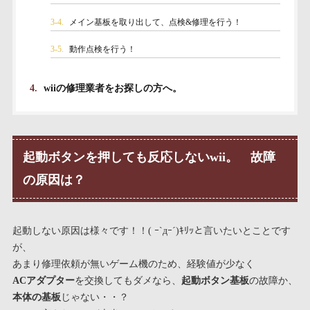
3-4.
メイン基板を取り出して、点検&修理を行う！
3-5.
動作点検を行う！
4.
wiiの修理業者をお探しの方へ。
起動ボタンを押しても反応しないwii。 故障
の原因は？
起動しない原因は様々です！！( ｰ`дｰ´)ｷﾘｯと言いたいとことです
が、
あまり修理依頼が無いゲーム機のため、経験値が少なく
ACアダプター
を交換してもダメなら、
起動ボタン基板
の故障か、
本体の基板
じゃない・・？