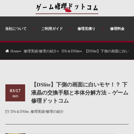
当社について
ご利用ガイド
修理見積り
修理料金
修理実績/修理の紹介
DSi＆DSlite
【DSlite】下側の画面に白
Home
【DSlite】下側の画面に白いモヤ！？ 下
03/17
液晶の交換手順と本体分解方法 – ゲーム
2025
修理ドットコム
DSi＆DSlite
,
修理実績/修理の紹介