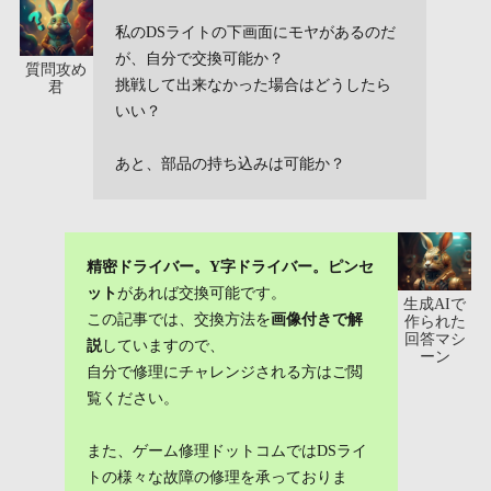
私のDSライトの下画面にモヤがあるのだ
が、自分で交換可能か？
質問攻め
挑戦して出来なかった場合はどうしたら
君
いい？
あと、部品の持ち込みは可能か？
精密ドライバー。Y字ドライバー。ピンセ
ット
があれば交換可能です。
生成AIで
この記事では、交換方法を
画像付きで解
作られた
回答マシ
説
していますので、
ーン
自分で修理にチャレンジされる方はご閲
覧ください。
また、ゲーム修理ドットコムではDSライ
トの様々な故障の修理を承っておりま