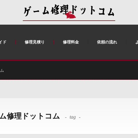
イド
修理見積り
修理料金
依頼の流れ
コム
ーム修理ドットコム
tag