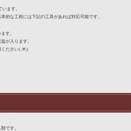
ています。
基本的な工程には下記の工具があれば対応可能です。
います。
収益が入ります。
さい( ;∀;)
具類です。