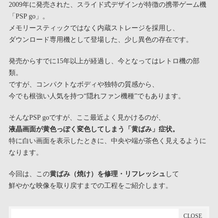
2009年に発売された、スライド式デザインが特徴の携帯ゲーム機
「PSP go」。
メモリースティックではなく内蔵ストレージを採用し、
ダウンロード専用機として登場した、少し異色の存在です。
発売からすでに15年以上が経過し、今となってはレトロ機の部
類。
ですが、コンパクトなボディや独特の質感から、
今でも根強い人気を持つ“隠れファン機種”でもあります。
そんなPSP goですが、ここ最近よく見かけるのが、
液晶画面が黄色っぽく変色してしまう「黄ばみ」症状。
特に白い画面を表示したときに、中央や端が茶色く見えるように
なります。
今回は、この
黄ばみ（焼け）を修理・リフレッシュ
して
鮮やかな映像を取り戻すまでの工程をご紹介します。