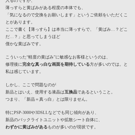
入るのですが、
薄っすらと黄ばみがある程度の本体でも、
「気になるので交換をお願いします」というご依頼をいただくこ
とがあります。
ここで書く【薄っすら】は本当に薄っすらで、「黄ばみ…？どこ
だ…？」と思ってしまうほど
僅かな黄ばみです。
こういった“軽度の黄ばみ”に敏感なお客様というのは、
修理後に
完全な真っ白な画面を期待している
方が多いのでは。と
私は感じています。
しかし、ここで問題なのが
新品とはいえ、使用する液晶は
互換品
であるということ。
つまり、「新品＝真っ白」とは限りません。
特にPSP-3000や3DSLLなどでも同じ傾向があり、
新品のバックライトユニットや拡散シート自体に、
わずかに黄ばみがある
ものが多いのが現状です。