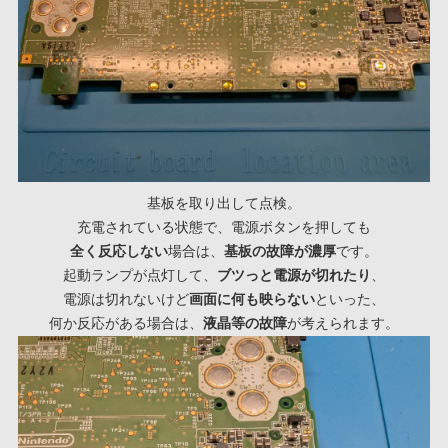
基板を取り出して点検。
充電されている状態で、電源ボタンを押しても
全く反応しない
場合は、
基板の故障が濃厚
です。
起動ランプが点灯して、
ブツっと電源が切れたり
、
電源は切れないけど
画面に何も映らない
といった、
何か反応がある場合は、
液晶等の故障
が考えられます。