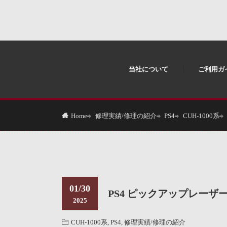
当社について
ご利用ガ
修理実績/修理の紹介
PS4
CUH-1000系
Home
01/30
PS4 ピックアップレーザ
2025
CUH-1000系
,
PS4
,
修理実績/修理の紹介