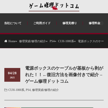
当社について
ご利用ガイド
修理見積り
修理料金
修理実績/修理の紹介
PS4
CUH-1000系
電源ボックスのケーブ
Home
電源ボックスのケーブルが基板から剥が
04/28
れた！！←復旧方法を画像付きで紹介 –
2025
ゲーム修理ドットコム
CUH-1000系
,
PS4
,
修理実績/修理の紹介