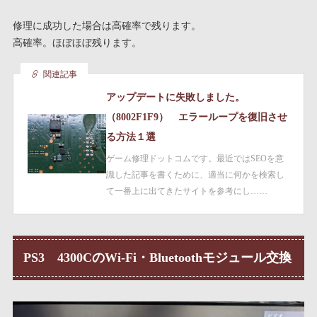
修理に成功した場合は高確率で残ります。
高確率。ほぼほぼ残ります。
関連記事
アップデートに失敗しました。
（8002F1F9） エラーループを復旧させ
る方法１選
ゲーム修理ドットコムです。最近ではSEOを意
識した記事を書くために、適当に何かを検索し
て一番上に出てきたサイトを参考にし……
PS3 4300CのWi-Fi・Bluetoothモジュール交換