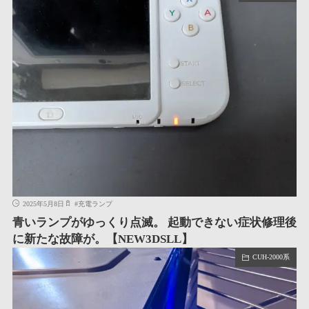
2025年5月8日
#
充電ランプ
青いランプがゆっくり点滅。 起動できない症状修理後
に新たな故障が。【NEW3DSLL】
CUH-2000系