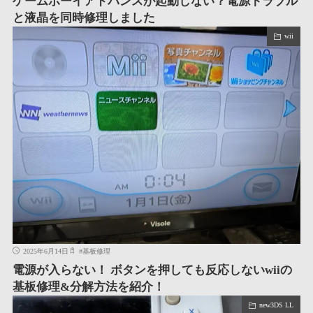
ゲームボーイアドバンスが起動しない？電源トラブル
と液晶を同時修理しました
wii
2025年6月14日
#
基板修理
電源が入らない！ ボタンを押しても反応しないwiiの
基板修理&分解方法を紹介！
new3DS LL