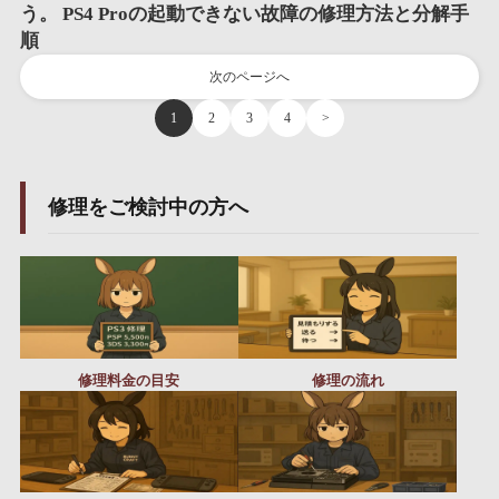
う。 PS4 Proの起動できない故障の修理方法と分解手
順
次のページへ
1
2
3
4
>
修理をご検討中の方へ
修理料金の目安
修理の流れ