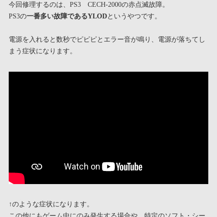
今回修理するのは、PS3 CECH-2000の赤点滅故障。
PS3の
一番多い故障であるYLOD
というやつです。
電源を入れると数秒でピピピとエラー音が鳴り、電源が落ちてし
まう症状になります。
↑のような症状になります。
この他にもゲーム中にのみ発生する場合や、特定のソフト・シー