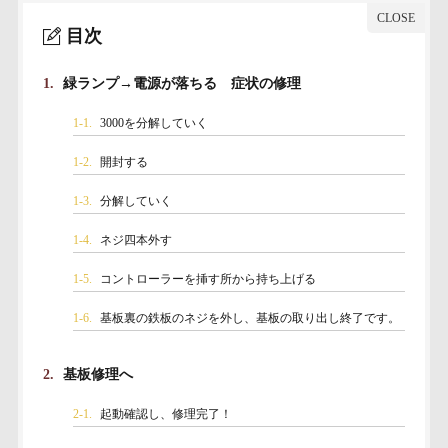
目次
1.
緑ランプ→電源が落ちる 症状の修理
1-1.
3000を分解していく
1-2.
開封する
1-3.
分解していく
1-4.
ネジ四本外す
1-5.
コントローラーを挿す所から持ち上げる
1-6.
基板裏の鉄板のネジを外し、基板の取り出し終了です。
2.
基板修理へ
2-1.
起動確認し、修理完了！